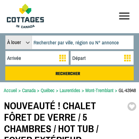
À louer
Accueil
>
Canada
>
Québec
>
Laurentides
>
Mont-Tremblant
>
GL-43948
NOUVEAUTÉ ! CHALET
FÔRET DE VERRE /
5
CHAMBRES /
HOT TUB /