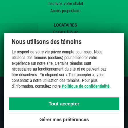
Inscrivez votre chalet
Accès propriétaire
LOCATAIRES
Chalets à louer
Chalets à vendre
Nous utilisons des témoins
Dernières inscriptions
Le respect de votre vie privée compte pour nous. Nous
Offres spéciales
utilisons des témoins (cookies) pour améliorer votre
Mes favoris
expérience sur notre site. Certains témoins sont
nécessaires au fonctionnement du site et ne peuvent pas
être désactivés. En cliquant sur « Tout accepter », vous
consentez à notre utilisation des témoins. Pour plus
d’information, consultez notre
Politique de confidentialité
.
SUIVEZ-NOUS SUR
Tout accepter
Gérer mes préférences
Une entreprise 100% canadienne et fière de l'être