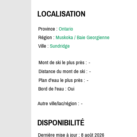
LOCALISATION
Province :
Ontario
Région :
Muskoka / Baie Georgienne
Ville :
Sundridge
Mont de ski le plus près :
-
Distance du mont de ski :
-
Plan d'eau le plus près :
-
Bord de l'eau : Oui
Autre ville/lac/région :
-
DISPONIBILITÉ
Dernière mise à jour : 8 août 2026