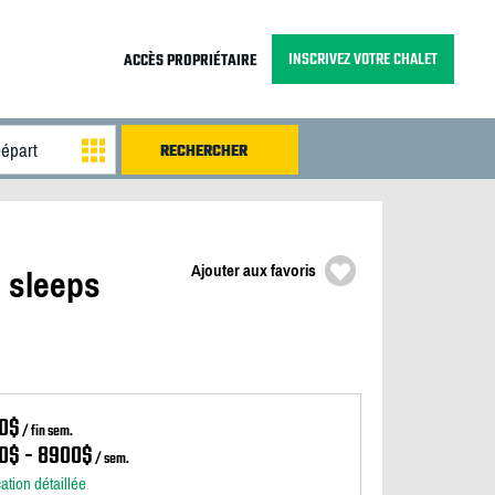
INSCRIVEZ VOTRE CHALET
ACCÈS PROPRIÉTAIRE
Ajouter aux favoris
. sleeps
0$
/ fin sem.
0$ - 8900$
/ sem.
cation détaillée