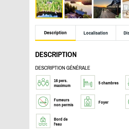
Description
Localisation
Di
DESCRIPTION
DESCRIPTION GÉNÉRALE
16 pers.
5 chambres
maximum
Fumeurs
Foyer
non permis
Bord de
l'eau