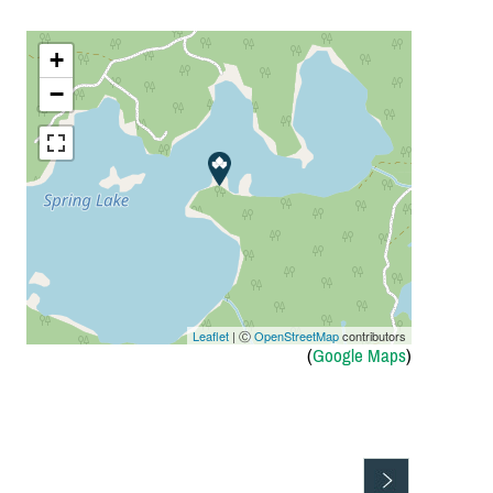
+
−
Leaflet
| Ⓒ
OpenStreetMap
contributors
(
Google Maps
)