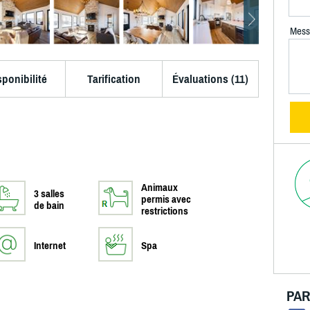
Mess
sponibilité
Tarification
Évaluations (11)
Animaux
3 salles
permis avec
de bain
restrictions
Internet
Spa
PAR