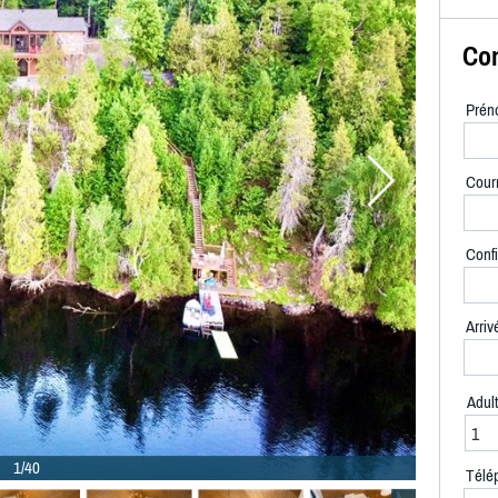
Con
Prén
Courr
Confi
Arriv
Adul
1/40
Télé