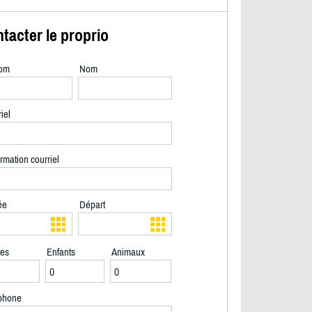
tacter le proprio
om
Nom
iel
rmation courriel
ée
Départ
tes
Enfants
Animaux
2/40
phone