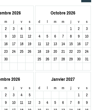
embre 2026
Octobre 2026
m
j
v
s
d
l
m
m
j
v
s
2
3
4
5
1
2
3
9
10
11
12
4
5
6
7
8
9
10
16
17
18
19
11
12
13
14
15
16
17
23
24
25
26
18
19
20
21
22
23
24
30
25
26
27
28
29
30
31
embre 2026
Janvier 2027
m
j
v
s
d
l
m
m
j
v
s
2
3
4
5
1
2
9
10
11
12
3
4
5
6
7
8
9
16
17
18
19
10
11
12
13
14
15
16