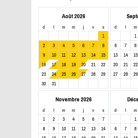
Août 2026
Sept
d
l
m
m
j
v
s
d
l
m
1
1
2
3
4
5
6
7
8
6
7
8
9
10
11
12
13
14
15
13
14
15
16
17
18
19
20
21
22
20
21
22
23
24
25
26
27
28
29
27
28
29
30
31
Novembre 2026
Déc
d
l
m
m
j
v
s
d
l
m
1
2
3
4
5
6
7
1
8
9
10
11
12
13
14
6
7
8
15
16
17
18
19
20
21
13
14
15