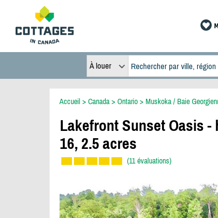
M
À louer
Accueil
>
Canada
>
Ontario
>
Muskoka / Baie Georgien
Lakefront Sunset Oasis - h
16, 2.5 acres
(11 évaluations)