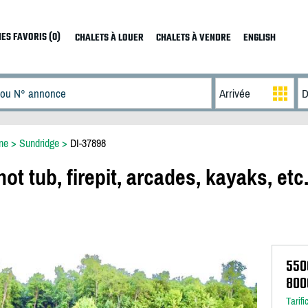
ES FAVORIS (0)
CHALETS À LOUER
CHALETS À VENDRE
ENGLISH
ne
>
Sundridge
>
DI-37898
ot tub, firepit, arcades, kayaks, etc
550
800
Tarifi