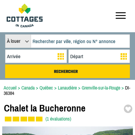
À louer
Accueil
>
Canada
>
Québec
>
Lanaudière
>
Grenville-sur-la-Rouge
>
DI-
36384
Chalet la Bucheronne
(1 évaluations)