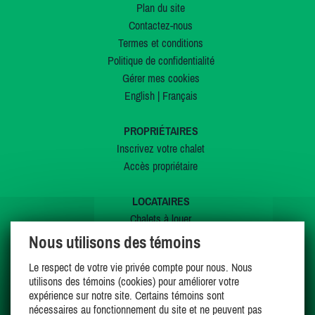
Plan du site
Contactez-nous
Termes et conditions
Politique de confidentialité
Gérer mes cookies
English
|
Français
PROPRIÉTAIRES
Inscrivez votre chalet
Accès propriétaire
LOCATAIRES
Chalets à louer
Chalets à vendre
Nous utilisons des témoins
Dernières inscriptions
Le respect de votre vie privée compte pour nous. Nous
Offres spéciales
utilisons des témoins (cookies) pour améliorer votre
Mes favoris
expérience sur notre site. Certains témoins sont
nécessaires au fonctionnement du site et ne peuvent pas