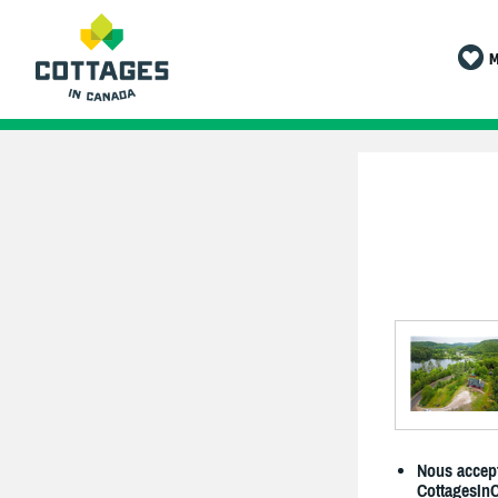
M
Nous accept
CottagesIn