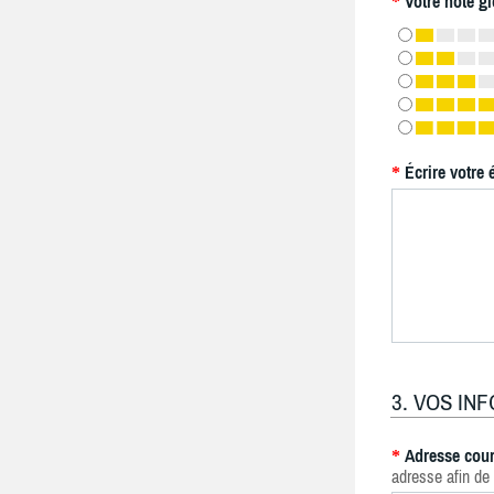
Votre note gl
*
Écrire votre 
*
3. VOS IN
Adresse cour
*
adresse afin de 