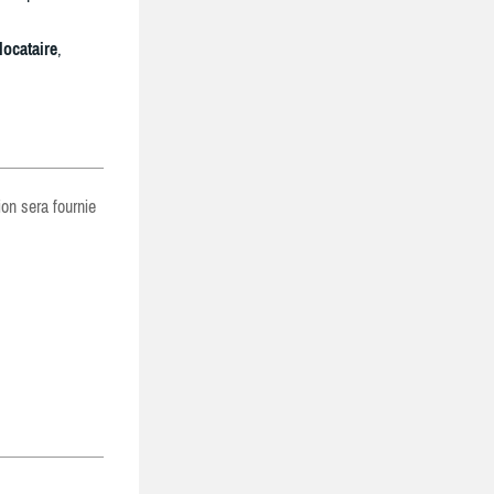
locataire
,
ion sera fournie