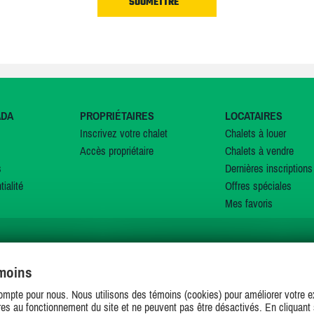
ADA
PROPRIÉTAIRES
LOCATAIRES
Inscrivez votre chalet
Chalets à louer
Accès propriétaire
Chalets à vendre
s
Dernières inscriptions
tialité
Offres spéciales
Mes favoris
émoins
SUIVEZ-NOUS SUR
ompte pour nous. Nous utilisons des témoins (cookies) pour améliorer votre ex
es au fonctionnement du site et ne peuvent pas être désactivés. En cliquant 