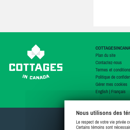
COTTAGESINCAN
Plan du site
Contactez-nous
Termes et condition
Politique de confiden
Gérer mes cookies
English
|
Français
Nous utilisons des t
Le respect de votre vie privée c
Certains témoins sont nécessair