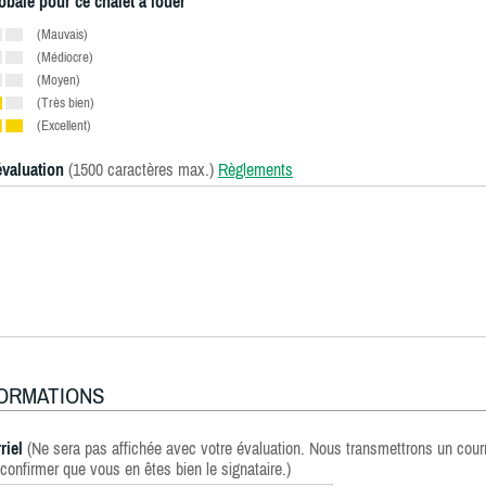
obale pour ce chalet à louer
(Mauvais)
(Médiocre)
(Moyen)
(Très bien)
(Excellent)
évaluation
(1500 caractères max.)
Règlements
FORMATIONS
riel
(Ne sera pas affichée avec votre évaluation. Nous transmettrons un courr
confirmer que vous en êtes bien le signataire.)