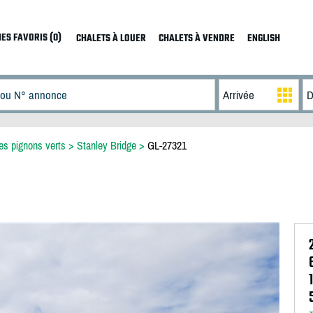
ES FAVORIS (0)
CHALETS À LOUER
CHALETS À VENDRE
ENGLISH
es pignons verts
>
Stanley Bridge
>
GL-27321