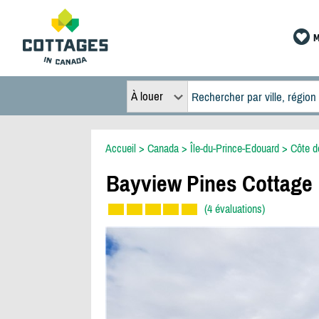
M
À louer
Accueil
>
Canada
>
Île-du-Prince-Edouard
>
Côte d
Bayview Pines Cottage
(4 évaluations)