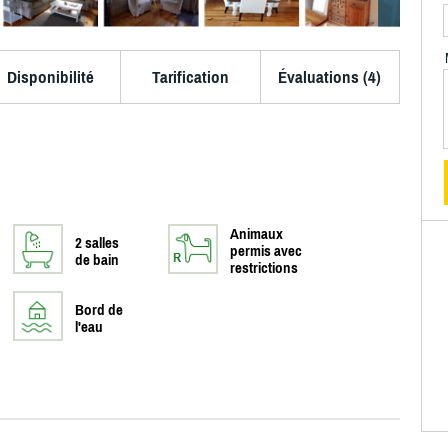
Disponibilité
Tarification
Évaluations (4)
Animaux
2 salles
permis avec
de bain
restrictions
Bord de
l'eau