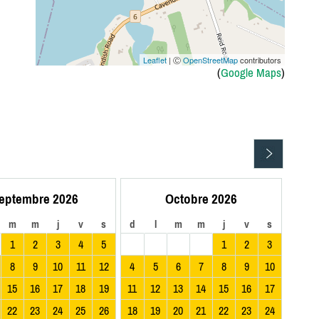
Leaflet
| Ⓒ
OpenStreetMap
contributors
(
Google Maps
)
eptembre 2026
Octobre 2026
m
m
j
v
s
d
l
m
m
j
v
s
1
2
3
4
5
1
2
3
8
9
10
11
12
4
5
6
7
8
9
10
15
16
17
18
19
11
12
13
14
15
16
17
22
23
24
25
26
18
19
20
21
22
23
24