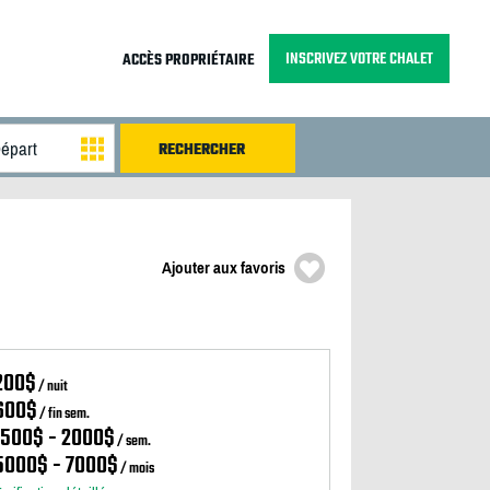
INSCRIVEZ VOTRE CHALET
ACCÈS PROPRIÉTAIRE
Ajouter aux favoris
200$
/ nuit
600$
/ fin sem.
1500$ - 2000$
/ sem.
5000$ - 7000$
/ mois