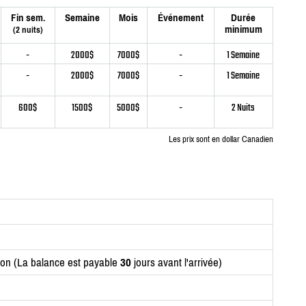
Fin sem.
Semaine
Mois
Événement
Durée
minimum
(2 nuits)
-
2000$
7000$
-
1 Semaine
-
2000$
7000$
-
1 Semaine
600$
1500$
5000$
-
2 Nuits
Les prix sont en dollar Canadien
ion (La balance est payable
30
jours avant l'arrivée)