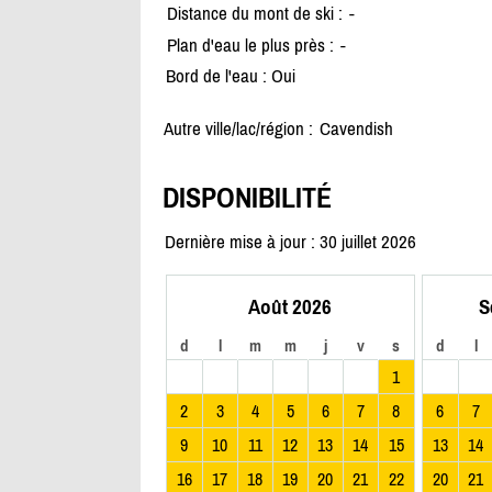
Distance du mont de ski :
-
Plan d'eau le plus près :
-
Bord de l'eau : Oui
Autre ville/lac/région :
Cavendish
DISPONIBILITÉ
Dernière mise à jour : 30 juillet 2026
Août 2026
S
d
l
m
m
j
v
s
d
l
1
2
3
4
5
6
7
8
6
7
9
10
11
12
13
14
15
13
14
16
17
18
19
20
21
22
20
21