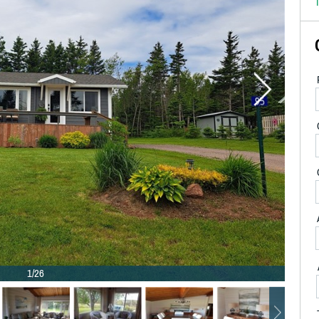
T
1/26