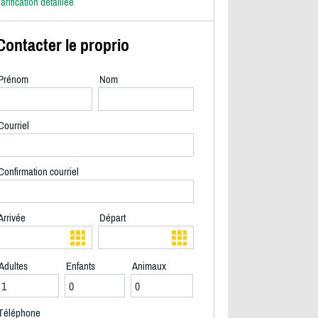
arification détaillée
Contacter le proprio
Prénom
Nom
Courriel
Confirmation courriel
Arrivée
Départ
Adultes
Enfants
Animaux
2/26
Téléphone