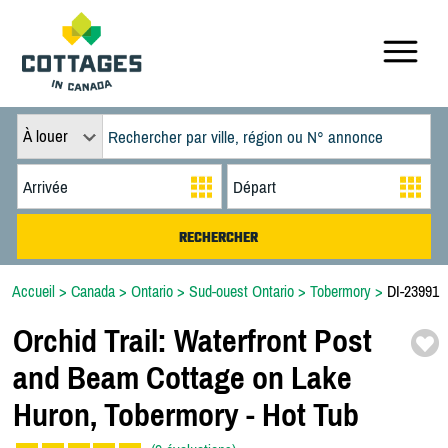
À louer
Accueil
>
Canada
>
Ontario
>
Sud-ouest Ontario
>
Tobermory
>
DI-23991
Orchid Trail:
Waterfront Post
and Beam Cottage on Lake
Huron,
Tobermory -
Hot Tub