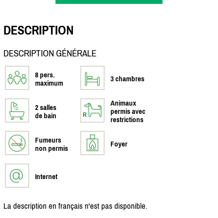
DESCRIPTION
DESCRIPTION GÉNÉRALE
8 pers.
3 chambres
maximum
Animaux
2 salles
permis avec
de bain
restrictions
Fumeurs
Foyer
non permis
Internet
La description en français n'est pas disponible.