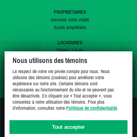
PROPRIÉTAIRES
Inscrivez votre chalet
Accès propriétaire
LOCATAIRES
Chalets à louer
Chalets à vendre
Nous utilisons des témoins
Dernières inscriptions
Le respect de votre vie privée compte pour nous. Nous
Offres spéciales
utilisons des témoins (cookies) pour améliorer votre
Mes favoris
expérience sur notre site. Certains témoins sont
nécessaires au fonctionnement du site et ne peuvent pas
être désactivés. En cliquant sur « Tout accepter », vous
consentez à notre utilisation des témoins. Pour plus
d’information, consultez notre
Politique de confidentialité
.
SUIVEZ-NOUS SUR
Tout accepter