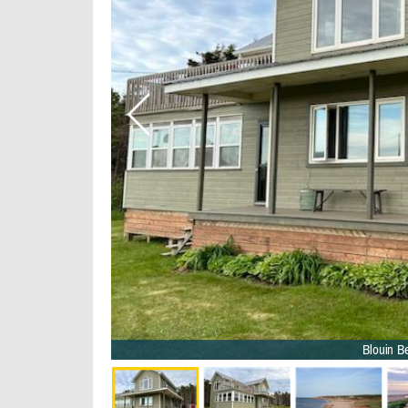
rposés - 20/40
Blouin B