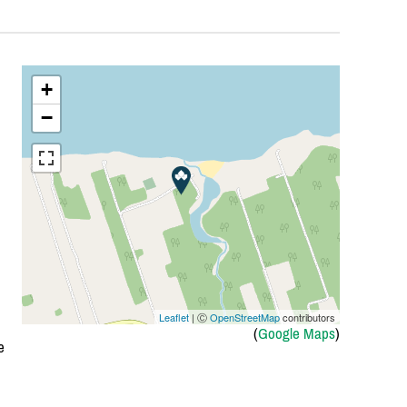
+
−
Leaflet
| Ⓒ
OpenStreetMap
contributors
(
Google Maps
)
e