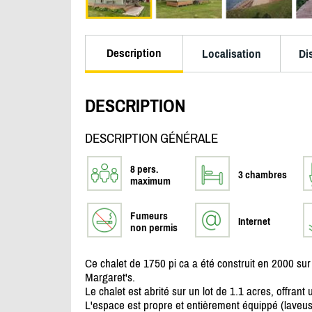
Description
Localisation
Di
DESCRIPTION
DESCRIPTION GÉNÉRALE
8 pers.
3 chambres
maximum
Fumeurs
Internet
non permis
Ce chalet de 1750 pi ca a été construit en 2000 sur
Margaret's.
Le chalet est abrité sur un lot de 1.1 acres, offrant
L'espace est propre et entièrement équippé (laveus