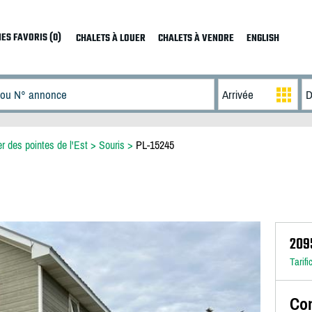
ES FAVORIS (0)
CHALETS À LOUER
CHALETS À VENDRE
ENGLISH
er des pointes de l'Est
>
Souris
>
PL-15245
209
Tarifi
Con