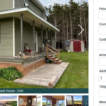
Prén
Courr
Confi
Arriv
Adul
Télé
each House - 1/40
Mess