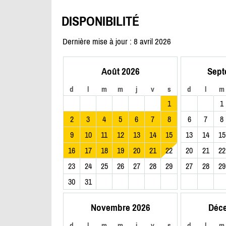
DISPONIBILITÉ
Dernière mise à jour : 8 avril 2026
Août 2026
Sept
d
l
m
m
j
v
s
d
l
m
1
1
2
3
4
5
6
7
8
6
7
8
9
10
11
12
13
14
15
13
14
15
16
17
18
19
20
21
22
20
21
22
23
24
25
26
27
28
29
27
28
29
30
31
Novembre 2026
Déc
d
l
m
m
j
v
s
d
l
m