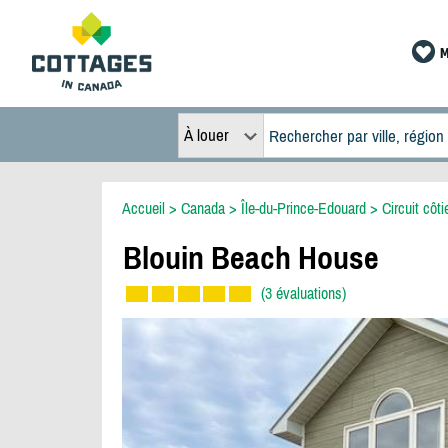
M
À louer
Accueil
>
Canada
>
Île-du-Prince-Edouard
>
Circuit côti
Blouin Beach House
(3 évaluations)