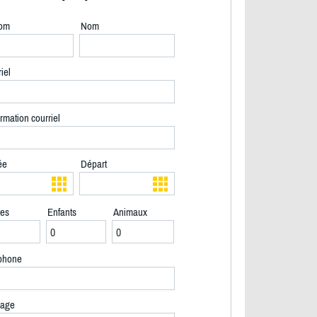
om
Nom
iel
rmation courriel
ée
Départ
tes
Enfants
Animaux
phone
terrain privé 1 arpent - 2/40
age