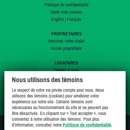
Politique de confidentialité
Gérer mes cookies
English
|
Français
PROPRIÉTAIRES
Inscrivez votre chalet
Accès propriétaire
LOCATAIRES
Chalets à louer
Chalets à vendre
Nous utilisons des témoins
Dernières inscriptions
Le respect de votre vie privée compte pour nous. Nous
Offres spéciales
utilisons des témoins (cookies) pour améliorer votre
Mes favoris
expérience sur notre site. Certains témoins sont
nécessaires au fonctionnement du site et ne peuvent pas
être désactivés. En cliquant sur « Tout accepter », vous
consentez à notre utilisation des témoins. Pour plus
d’information, consultez notre
Politique de confidentialité
.
SUIVEZ-NOUS SUR