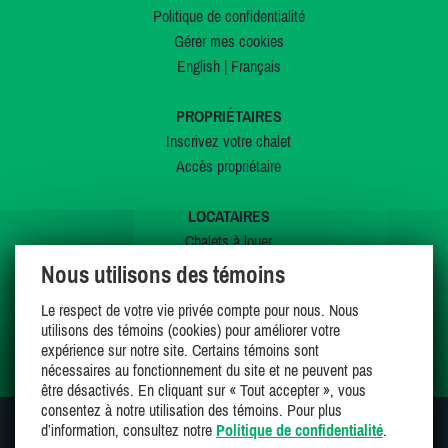
Politique de confidentialité
Gérer mes cookies
English
|
Français
PROPRIÉTAIRES
Inscrivez votre chalet
Accès propriétaire
LOCATAIRES
Chalets à louer
Chalets à vendre
Nous utilisons des témoins
Dernières inscriptions
Le respect de votre vie privée compte pour nous. Nous
Offres spéciales
utilisons des témoins (cookies) pour améliorer votre
Mes favoris
expérience sur notre site. Certains témoins sont
nécessaires au fonctionnement du site et ne peuvent pas
être désactivés. En cliquant sur « Tout accepter », vous
consentez à notre utilisation des témoins. Pour plus
d’information, consultez notre
Politique de confidentialité
.
SUIVEZ-NOUS SUR