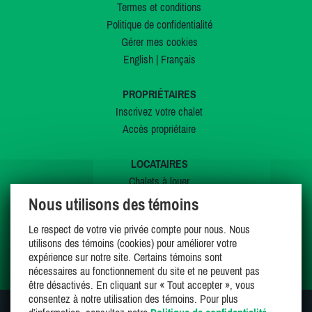
Termes et conditions
Politique de confidentialité
Gérer mes cookies
English
|
Français
PROPRIÉTAIRES
Inscrivez votre chalet
Accès propriétaire
LOCATAIRES
Chalets à louer
Chalets à vendre
Nous utilisons des témoins
Dernières inscriptions
Le respect de votre vie privée compte pour nous. Nous
Offres spéciales
utilisons des témoins (cookies) pour améliorer votre
Mes favoris
expérience sur notre site. Certains témoins sont
nécessaires au fonctionnement du site et ne peuvent pas
être désactivés. En cliquant sur « Tout accepter », vous
consentez à notre utilisation des témoins. Pour plus