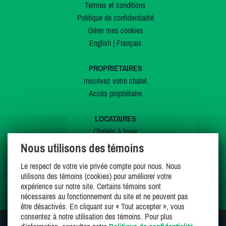
Termes et conditions
Politique de confidentialité
Gérer mes cookies
English
|
Français
PROPRIÉTAIRES
Inscrivez votre chalet
Accès propriétaire
LOCATAIRES
Chalets à louer
Chalets à vendre
Nous utilisons des témoins
Dernières inscriptions
Le respect de votre vie privée compte pour nous. Nous
Offres spéciales
utilisons des témoins (cookies) pour améliorer votre
Mes favoris
expérience sur notre site. Certains témoins sont
nécessaires au fonctionnement du site et ne peuvent pas
être désactivés. En cliquant sur « Tout accepter », vous
consentez à notre utilisation des témoins. Pour plus