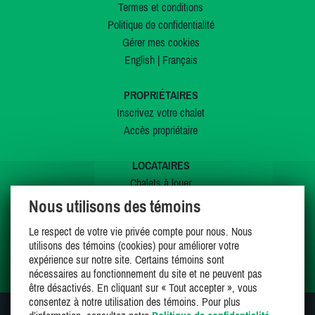
Termes et conditions
Politique de confidentialité
Gérer mes cookies
English
|
Français
PROPRIÉTAIRES
Inscrivez votre chalet
Accès propriétaire
LOCATAIRES
Chalets à louer
Chalets à vendre
Nous utilisons des témoins
Dernières inscriptions
Le respect de votre vie privée compte pour nous. Nous
Offres spéciales
utilisons des témoins (cookies) pour améliorer votre
Mes favoris
expérience sur notre site. Certains témoins sont
nécessaires au fonctionnement du site et ne peuvent pas
être désactivés. En cliquant sur « Tout accepter », vous
consentez à notre utilisation des témoins. Pour plus