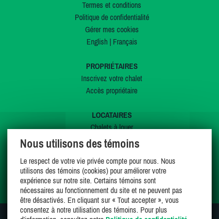
Termes et conditions
Politique de confidentialité
Gérer mes cookies
English
|
Français
PROPRIÉTAIRES
Inscrivez votre chalet
Accès propriétaire
LOCATAIRES
Chalets à louer
Chalets à vendre
Nous utilisons des témoins
Dernières inscriptions
Le respect de votre vie privée compte pour nous. Nous
Offres spéciales
utilisons des témoins (cookies) pour améliorer votre
Mes favoris
expérience sur notre site. Certains témoins sont
nécessaires au fonctionnement du site et ne peuvent pas
être désactivés. En cliquant sur « Tout accepter », vous
consentez à notre utilisation des témoins. Pour plus