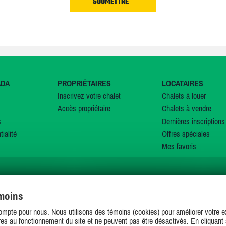
ADA
PROPRIÉTAIRES
LOCATAIRES
Inscrivez votre chalet
Chalets à louer
Accès propriétaire
Chalets à vendre
s
Dernières inscriptions
tialité
Offres spéciales
Mes favoris
émoins
SUIVEZ-NOUS SUR
ompte pour nous. Nous utilisons des témoins (cookies) pour améliorer votre ex
es au fonctionnement du site et ne peuvent pas être désactivés. En cliquant 