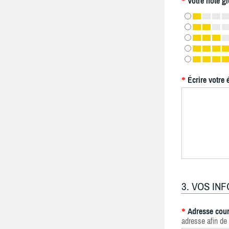
Votre note gl
*
Écrire votre 
*
3. VOS IN
Adresse cour
*
adresse afin de 