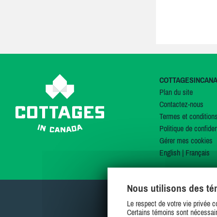
COTTAGESINCAN
Plan du site
Contactez-nous
Termes et condition
Politique de confiden
Gérer mes cookies
English
|
Français
Nous utilisons des t
Le respect de votre vie privée c
Certains témoins sont nécessair