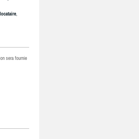
locataire
,
ion sera fournie