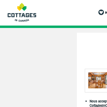
M
Nous accept
CottagesIn