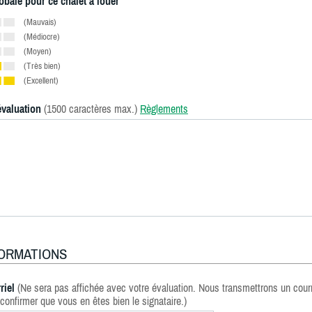
obale pour ce chalet à louer
(Mauvais)
(Médiocre)
(Moyen)
(Très bien)
(Excellent)
évaluation
(1500 caractères max.)
Règlements
FORMATIONS
riel
(Ne sera pas affichée avec votre évaluation. Nous transmettrons un courr
confirmer que vous en êtes bien le signataire.)