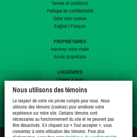
Termes et conditions
Politique de confidentialité
Gérer mes cookies
English
|
Français
PROPRIÉTAIRES
Inscrivez votre chalet
Accès propriétaire
LOCATAIRES
Chalets à louer
Chalets à vendre
Nous utilisons des témoins
Dernières inscriptions
Le respect de votre vie privée compte pour nous. Nous
Offres spéciales
utilisons des témoins (cookies) pour améliorer votre
Mes favoris
expérience sur notre site. Certains témoins sont
nécessaires au fonctionnement du site et ne peuvent pas
être désactivés. En cliquant sur « Tout accepter », vous
consentez à notre utilisation des témoins. Pour plus