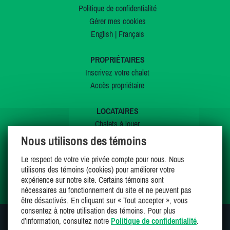
Politique de confidentialité
Gérer mes cookies
English
|
Français
PROPRIÉTAIRES
Inscrivez votre chalet
Accès propriétaire
LOCATAIRES
Chalets à louer
Chalets à vendre
Nous utilisons des témoins
Dernières inscriptions
Le respect de votre vie privée compte pour nous. Nous
Offres spéciales
utilisons des témoins (cookies) pour améliorer votre
Mes favoris
expérience sur notre site. Certains témoins sont
nécessaires au fonctionnement du site et ne peuvent pas
être désactivés. En cliquant sur « Tout accepter », vous
consentez à notre utilisation des témoins. Pour plus
d’information, consultez notre
Politique de confidentialité
.
SUIVEZ-NOUS SUR