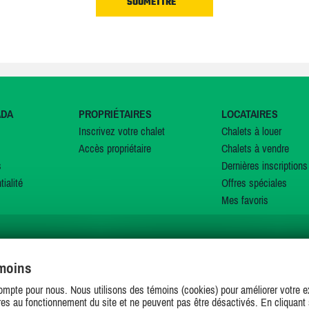
ADA
PROPRIÉTAIRES
LOCATAIRES
Inscrivez votre chalet
Chalets à louer
Accès propriétaire
Chalets à vendre
s
Dernières inscriptions
tialité
Offres spéciales
Mes favoris
émoins
SUIVEZ-NOUS SUR
ompte pour nous. Nous utilisons des témoins (cookies) pour améliorer votre ex
es au fonctionnement du site et ne peuvent pas être désactivés. En cliquant 