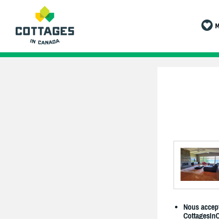
M
Nous accept
CottagesIn