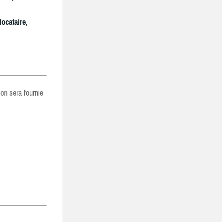
locataire
,
ion sera fournie