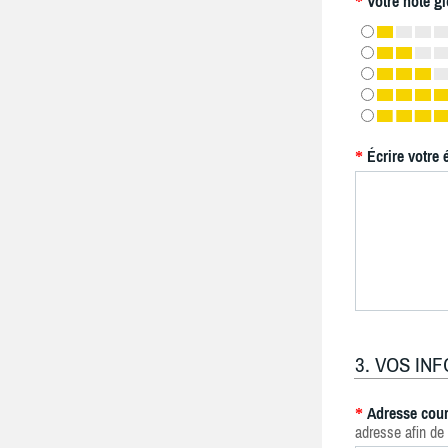
Votre note gl
*
Écrire votre 
*
3. VOS IN
Adresse cour
*
adresse afin de 