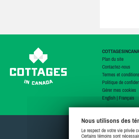
COTTAGESINCAN
Plan du site
Contactez-nous
Termes et condition
Politique de confiden
Gérer mes cookies
English
|
Français
Nous utilisons des t
Le respect de votre vie privée c
Certains témoins sont nécessair