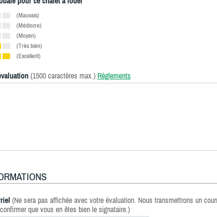
obale pour ce chalet à louer
(Mauvais)
(Médiocre)
(Moyen)
(Très bien)
(Excellent)
évaluation
(1500 caractères max.)
Règlements
FORMATIONS
riel
(Ne sera pas affichée avec votre évaluation. Nous transmettrons un courr
confirmer que vous en êtes bien le signataire.)