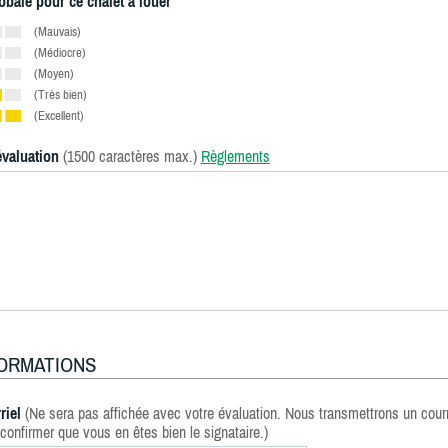
obale pour ce chalet à louer
(Mauvais)
(Médiocre)
(Moyen)
(Très bien)
(Excellent)
évaluation
(1500 caractères max.)
Règlements
FORMATIONS
riel
(Ne sera pas affichée avec votre évaluation. Nous transmettrons un courr
confirmer que vous en êtes bien le signataire.)