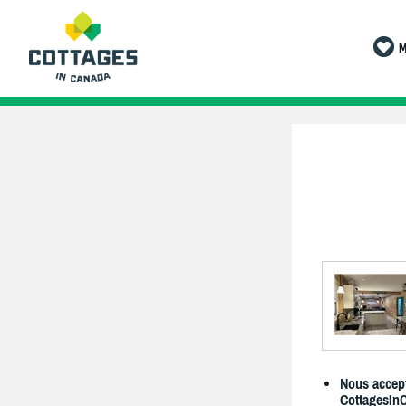
M
Nous accept
CottagesIn