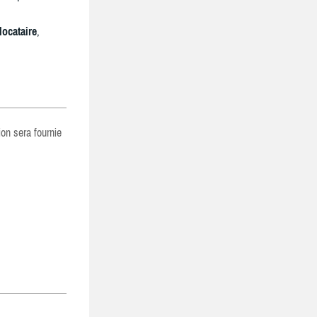
locataire
,
ion sera fournie