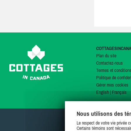
COTTAGESINCAN
Plan du site
Contactez-nous
Termes et condition
Politique de confiden
Gérer mes cookies
English
|
Français
Nous utilisons des t
Le respect de votre vie privée c
Certains témoins sont nécessair