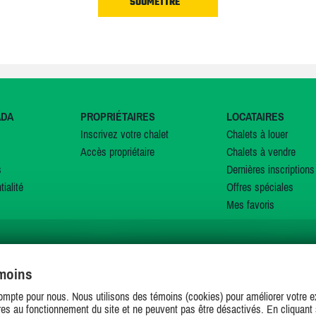
ADA
PROPRIÉTAIRES
LOCATAIRES
Inscrivez votre chalet
Chalets à louer
Accès propriétaire
Chalets à vendre
s
Dernières inscriptions
tialité
Offres spéciales
Mes favoris
émoins
SUIVEZ-NOUS SUR
ompte pour nous. Nous utilisons des témoins (cookies) pour améliorer votre ex
es au fonctionnement du site et ne peuvent pas être désactivés. En cliquant 