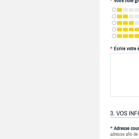
Votre note gl
*
Écrire votre 
*
3. VOS IN
Adresse cour
*
adresse afin de 