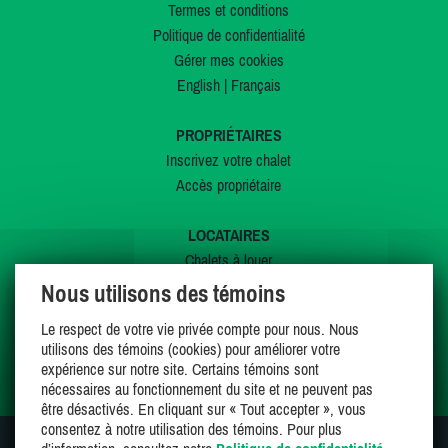
Termes et conditions
Politique de confidentialité
Gérer mes cookies
English
|
Français
PROPRIÉTAIRES
Inscrivez votre chalet
Accès propriétaire
LOCATAIRES
Chalets à louer
Chalets à vendre
Nous utilisons des témoins
Dernières inscriptions
Le respect de votre vie privée compte pour nous. Nous
Offres spéciales
utilisons des témoins (cookies) pour améliorer votre
Mes favoris
expérience sur notre site. Certains témoins sont
nécessaires au fonctionnement du site et ne peuvent pas
être désactivés. En cliquant sur « Tout accepter », vous
consentez à notre utilisation des témoins. Pour plus