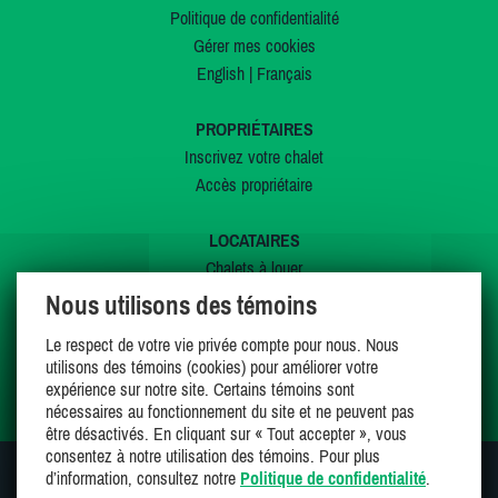
Politique de confidentialité
Gérer mes cookies
English
|
Français
PROPRIÉTAIRES
Inscrivez votre chalet
Accès propriétaire
LOCATAIRES
Chalets à louer
Chalets à vendre
Nous utilisons des témoins
Dernières inscriptions
Le respect de votre vie privée compte pour nous. Nous
Offres spéciales
utilisons des témoins (cookies) pour améliorer votre
Mes favoris
expérience sur notre site. Certains témoins sont
nécessaires au fonctionnement du site et ne peuvent pas
être désactivés. En cliquant sur « Tout accepter », vous
consentez à notre utilisation des témoins. Pour plus
d’information, consultez notre
Politique de confidentialité
.
SUIVEZ-NOUS SUR