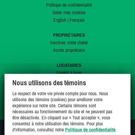
Politique de confidentialité
Gérer mes cookies
English
|
Français
PROPRIÉTAIRES
Inscrivez votre chalet
Accès propriétaire
LOCATAIRES
Chalets à louer
Chalets à vendre
Nous utilisons des témoins
Dernières inscriptions
Le respect de votre vie privée compte pour nous. Nous
Offres spéciales
utilisons des témoins (cookies) pour améliorer votre
Mes favoris
expérience sur notre site. Certains témoins sont
nécessaires au fonctionnement du site et ne peuvent pas
être désactivés. En cliquant sur « Tout accepter », vous
consentez à notre utilisation des témoins. Pour plus
d’information, consultez notre
Politique de confidentialité
.
SUIVEZ-NOUS SUR