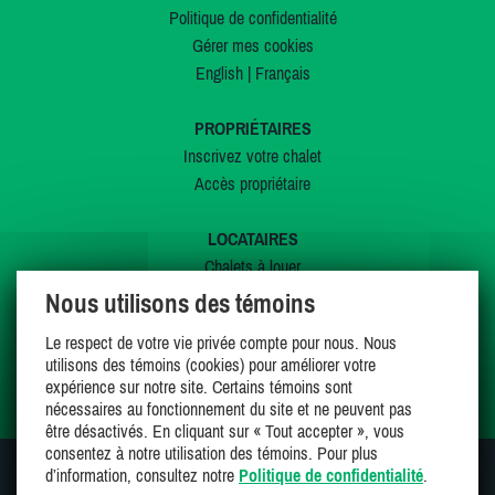
Politique de confidentialité
Gérer mes cookies
English
|
Français
PROPRIÉTAIRES
Inscrivez votre chalet
Accès propriétaire
LOCATAIRES
Chalets à louer
Chalets à vendre
Nous utilisons des témoins
Dernières inscriptions
Le respect de votre vie privée compte pour nous. Nous
Offres spéciales
utilisons des témoins (cookies) pour améliorer votre
Mes favoris
expérience sur notre site. Certains témoins sont
nécessaires au fonctionnement du site et ne peuvent pas
être désactivés. En cliquant sur « Tout accepter », vous
consentez à notre utilisation des témoins. Pour plus
d’information, consultez notre
Politique de confidentialité
.
SUIVEZ-NOUS SUR