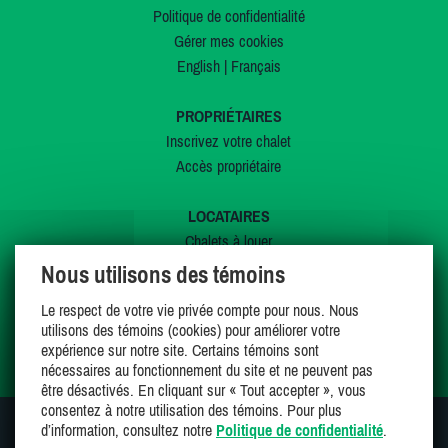
Politique de confidentialité
Gérer mes cookies
English
|
Français
PROPRIÉTAIRES
Inscrivez votre chalet
Accès propriétaire
LOCATAIRES
Chalets à louer
Chalets à vendre
Nous utilisons des témoins
Dernières inscriptions
Le respect de votre vie privée compte pour nous. Nous
Offres spéciales
utilisons des témoins (cookies) pour améliorer votre
Mes favoris
expérience sur notre site. Certains témoins sont
nécessaires au fonctionnement du site et ne peuvent pas
être désactivés. En cliquant sur « Tout accepter », vous
consentez à notre utilisation des témoins. Pour plus
d’information, consultez notre
Politique de confidentialité
.
SUIVEZ-NOUS SUR