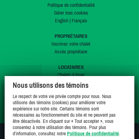
Politique de confidentialité
Gérer mes cookies
English
|
Français
PROPRIÉTAIRES
Inscrivez votre chalet
Accès propriétaire
LOCATAIRES
Chalets à louer
Chalets à vendre
Nous utilisons des témoins
Dernières inscriptions
Le respect de votre vie privée compte pour nous. Nous
Offres spéciales
utilisons des témoins (cookies) pour améliorer votre
Mes favoris
expérience sur notre site. Certains témoins sont
nécessaires au fonctionnement du site et ne peuvent pas
être désactivés. En cliquant sur « Tout accepter », vous
consentez à notre utilisation des témoins. Pour plus
d’information, consultez notre
Politique de confidentialité
.
SUIVEZ-NOUS SUR