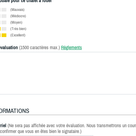
obale pour ce chalet à louer
(Mauvais)
(Médiocre)
(Moyen)
(Très bien)
(Excellent)
évaluation
(1500 caractères max.)
Règlements
FORMATIONS
riel
(Ne sera pas affichée avec votre évaluation. Nous transmettrons un courr
confirmer que vous en êtes bien le signataire.)