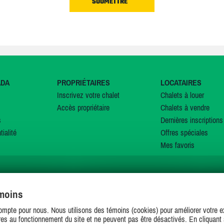
ADA
PROPRIÉTAIRES
LOCATAIRES
Inscrivez votre chalet
Chalets à louer
Accès propriétaire
Chalets à vendre
s
Dernières inscriptions
tialité
Offres spéciales
Mes favoris
émoins
SUIVEZ-NOUS SUR
ompte pour nous. Nous utilisons des témoins (cookies) pour améliorer votre ex
es au fonctionnement du site et ne peuvent pas être désactivés. En cliquant 