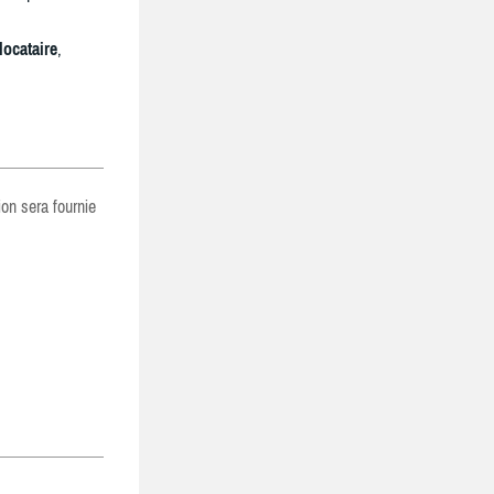
locataire
,
ion sera fournie