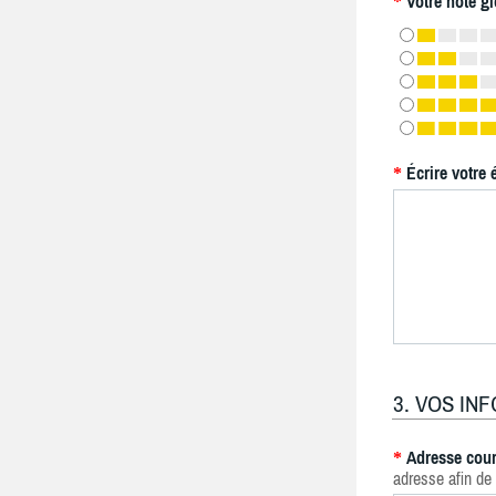
Votre note gl
*
Écrire votre 
*
3. VOS IN
Adresse cour
*
adresse afin de 