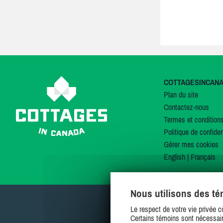
COTTAGESINCAN
Plan du site
Contactez-nous
Termes et condition
Politique de confiden
Gérer mes cookies
English
|
Français
Nous utilisons des t
Le respect de votre vie privée c
Certains témoins sont nécessair