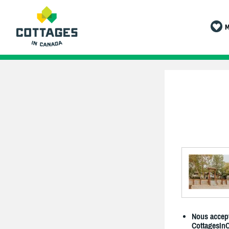
M
Nous accept
CottagesIn