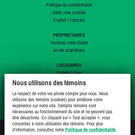
Politique de confidentialité
Gérer mes cookies
English
|
Français
PROPRIÉTAIRES
Inscrivez votre chalet
Accès propriétaire
LOCATAIRES
Chalets à louer
Chalets à vendre
Nous utilisons des témoins
Dernières inscriptions
Le respect de votre vie privée compte pour nous. Nous
Offres spéciales
utilisons des témoins (cookies) pour améliorer votre
Mes favoris
expérience sur notre site. Certains témoins sont
nécessaires au fonctionnement du site et ne peuvent pas
être désactivés. En cliquant sur « Tout accepter », vous
consentez à notre utilisation des témoins. Pour plus
d’information, consultez notre
Politique de confidentialité
.
SUIVEZ-NOUS SUR