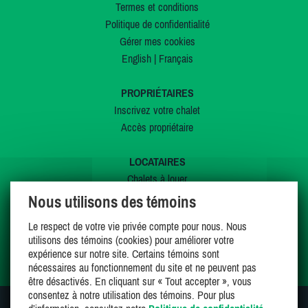
Termes et conditions
Politique de confidentialité
Gérer mes cookies
English
|
Français
PROPRIÉTAIRES
Inscrivez votre chalet
Accès propriétaire
LOCATAIRES
Chalets à louer
Chalets à vendre
Nous utilisons des témoins
Dernières inscriptions
Le respect de votre vie privée compte pour nous. Nous
Offres spéciales
utilisons des témoins (cookies) pour améliorer votre
Mes favoris
expérience sur notre site. Certains témoins sont
nécessaires au fonctionnement du site et ne peuvent pas
être désactivés. En cliquant sur « Tout accepter », vous
consentez à notre utilisation des témoins. Pour plus