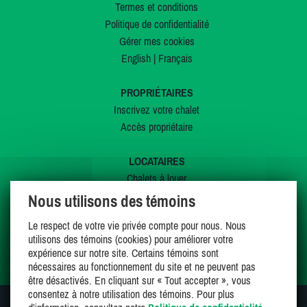
Termes et conditions
Politique de confidentialité
Gérer mes cookies
English
|
Français
PROPRIÉTAIRES
Inscrivez votre chalet
Accès propriétaire
LOCATAIRES
Chalets à louer
Chalets à vendre
Nous utilisons des témoins
Dernières inscriptions
Le respect de votre vie privée compte pour nous. Nous
Offres spéciales
utilisons des témoins (cookies) pour améliorer votre
Mes favoris
expérience sur notre site. Certains témoins sont
nécessaires au fonctionnement du site et ne peuvent pas
être désactivés. En cliquant sur « Tout accepter », vous
consentez à notre utilisation des témoins. Pour plus