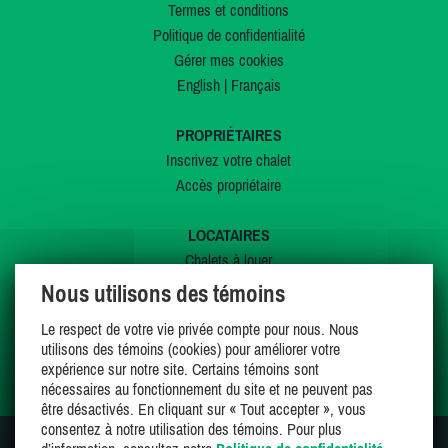
Termes et conditions
Politique de confidentialité
Gérer mes cookies
English
|
Français
PROPRIÉTAIRES
Inscrivez votre chalet
Accès propriétaire
LOCATAIRES
Chalets à louer
Chalets à vendre
Nous utilisons des témoins
Dernières inscriptions
Le respect de votre vie privée compte pour nous. Nous
Offres spéciales
utilisons des témoins (cookies) pour améliorer votre
Mes favoris
expérience sur notre site. Certains témoins sont
nécessaires au fonctionnement du site et ne peuvent pas
être désactivés. En cliquant sur « Tout accepter », vous
consentez à notre utilisation des témoins. Pour plus