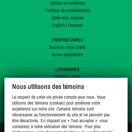
Termes et conditions
Politique de confidentialité
Gérer mes cookies
English
|
Français
PROPRIÉTAIRES
Inscrivez votre chalet
Accès propriétaire
LOCATAIRES
Chalets à louer
Chalets à vendre
Nous utilisons des témoins
Dernières inscriptions
Le respect de votre vie privée compte pour nous. Nous
Offres spéciales
utilisons des témoins (cookies) pour améliorer votre
Mes favoris
expérience sur notre site. Certains témoins sont
nécessaires au fonctionnement du site et ne peuvent pas
être désactivés. En cliquant sur « Tout accepter », vous
consentez à notre utilisation des témoins. Pour plus