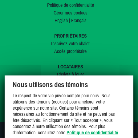
Politique de confidentialité
Gérer mes cookies
English
|
Français
PROPRIÉTAIRES
Inscrivez votre chalet
Accès propriétaire
LOCATAIRES
Chalets à louer
Chalets à vendre
Nous utilisons des témoins
Dernières inscriptions
Le respect de votre vie privée compte pour nous. Nous
Offres spéciales
utilisons des témoins (cookies) pour améliorer votre
Mes favoris
expérience sur notre site. Certains témoins sont
nécessaires au fonctionnement du site et ne peuvent pas
être désactivés. En cliquant sur « Tout accepter », vous
consentez à notre utilisation des témoins. Pour plus
d’information, consultez notre
Politique de confidentialité
.
SUIVEZ-NOUS SUR