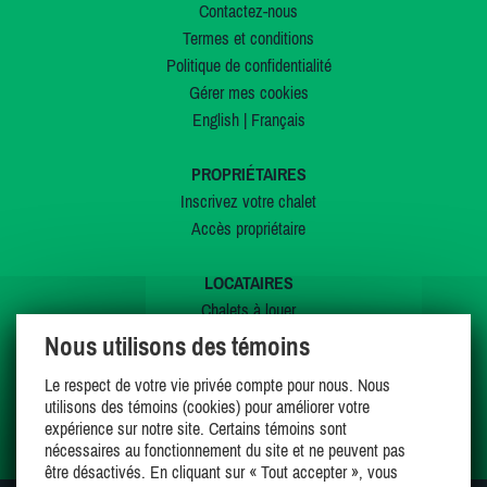
Contactez-nous
Termes et conditions
Politique de confidentialité
Gérer mes cookies
English
|
Français
PROPRIÉTAIRES
Inscrivez votre chalet
Accès propriétaire
LOCATAIRES
Chalets à louer
Chalets à vendre
Nous utilisons des témoins
Dernières inscriptions
Le respect de votre vie privée compte pour nous. Nous
Offres spéciales
utilisons des témoins (cookies) pour améliorer votre
Mes favoris
expérience sur notre site. Certains témoins sont
nécessaires au fonctionnement du site et ne peuvent pas
être désactivés. En cliquant sur « Tout accepter », vous