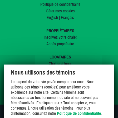
Politique de confidentialité
Gérer mes cookies
English
|
Français
PROPRIÉTAIRES
Inscrivez votre chalet
Accès propriétaire
LOCATAIRES
Chalets à louer
Chalets à vendre
Nous utilisons des témoins
Dernières inscriptions
Le respect de votre vie privée compte pour nous. Nous
Offres spéciales
utilisons des témoins (cookies) pour améliorer votre
Mes favoris
expérience sur notre site. Certains témoins sont
nécessaires au fonctionnement du site et ne peuvent pas
être désactivés. En cliquant sur « Tout accepter », vous
consentez à notre utilisation des témoins. Pour plus
d’information, consultez notre
Politique de confidentialité
.
SUIVEZ-NOUS SUR