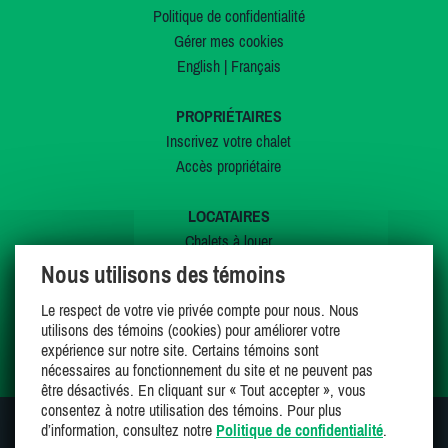
Politique de confidentialité
Gérer mes cookies
English
|
Français
PROPRIÉTAIRES
Inscrivez votre chalet
Accès propriétaire
LOCATAIRES
Chalets à louer
Chalets à vendre
Nous utilisons des témoins
Dernières inscriptions
Le respect de votre vie privée compte pour nous. Nous
Offres spéciales
utilisons des témoins (cookies) pour améliorer votre
Mes favoris
expérience sur notre site. Certains témoins sont
nécessaires au fonctionnement du site et ne peuvent pas
être désactivés. En cliquant sur « Tout accepter », vous
consentez à notre utilisation des témoins. Pour plus
d’information, consultez notre
Politique de confidentialité
.
SUIVEZ-NOUS SUR