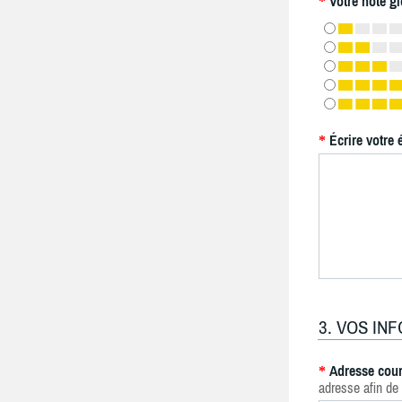
Votre note gl
*
Écrire votre 
*
3. VOS IN
Adresse cour
*
adresse afin de 