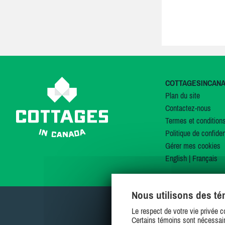
COTTAGESINCAN
Plan du site
Contactez-nous
Termes et condition
Politique de confiden
Gérer mes cookies
English
|
Français
Nous utilisons des t
Le respect de votre vie privée c
Certains témoins sont nécessair