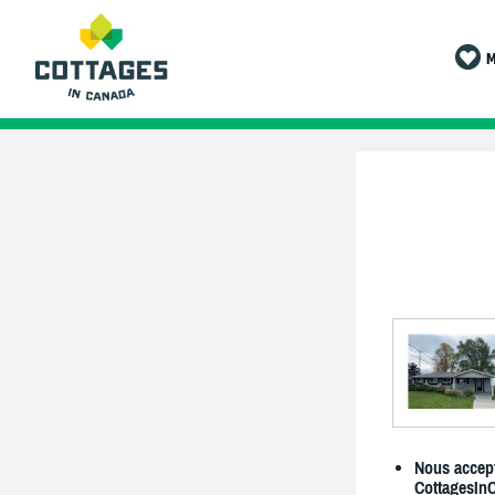
M
Nous accept
CottagesIn