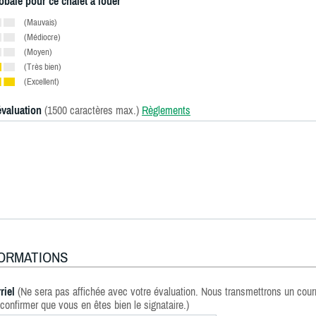
obale pour ce chalet à louer
(Mauvais)
(Médiocre)
(Moyen)
(Très bien)
(Excellent)
évaluation
(1500 caractères max.)
Règlements
FORMATIONS
riel
(Ne sera pas affichée avec votre évaluation. Nous transmettrons un courr
confirmer que vous en êtes bien le signataire.)