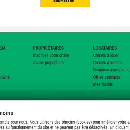
ADA
PROPRIÉTAIRES
LOCATAIRES
Inscrivez votre chalet
Chalets à louer
Accès propriétaire
Chalets à vendre
s
Dernières inscriptions
tialité
Offres spéciales
Mes favoris
émoins
SUIVEZ-NOUS SUR
ompte pour nous. Nous utilisons des témoins (cookies) pour améliorer votre ex
es au fonctionnement du site et ne peuvent pas être désactivés. En cliquant 