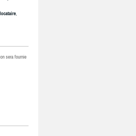
locataire
,
ion sera fournie