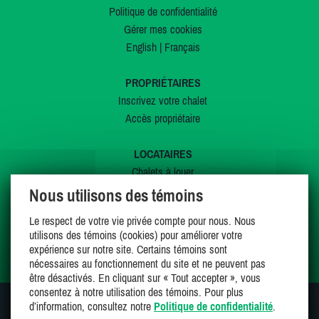
Politique de confidentialité
Gérer mes cookies
English
|
Français
PROPRIÉTAIRES
Inscrivez votre chalet
Accès propriétaire
LOCATAIRES
Chalets à louer
Chalets à vendre
Nous utilisons des témoins
Dernières inscriptions
Le respect de votre vie privée compte pour nous. Nous
Offres spéciales
utilisons des témoins (cookies) pour améliorer votre
Mes favoris
expérience sur notre site. Certains témoins sont
nécessaires au fonctionnement du site et ne peuvent pas
être désactivés. En cliquant sur « Tout accepter », vous
consentez à notre utilisation des témoins. Pour plus
d’information, consultez notre
Politique de confidentialité
.
SUIVEZ-NOUS SUR