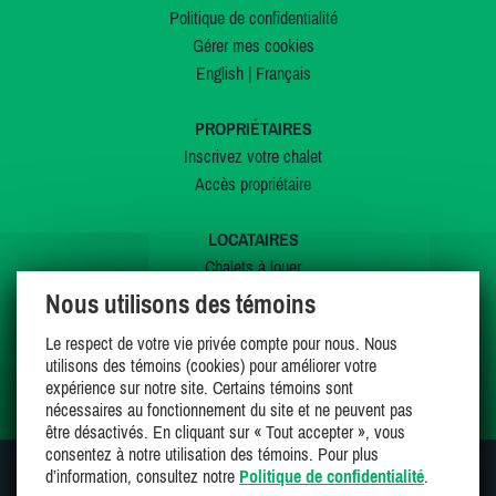
Politique de confidentialité
Gérer mes cookies
English
|
Français
PROPRIÉTAIRES
Inscrivez votre chalet
Accès propriétaire
LOCATAIRES
Chalets à louer
Chalets à vendre
Nous utilisons des témoins
Dernières inscriptions
Le respect de votre vie privée compte pour nous. Nous
Offres spéciales
utilisons des témoins (cookies) pour améliorer votre
Mes favoris
expérience sur notre site. Certains témoins sont
nécessaires au fonctionnement du site et ne peuvent pas
être désactivés. En cliquant sur « Tout accepter », vous
consentez à notre utilisation des témoins. Pour plus
d’information, consultez notre
Politique de confidentialité
.
SUIVEZ-NOUS SUR