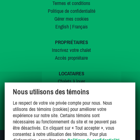
Termes et conditions
Politique de confidentialité
Gérer mes cookies
English
|
Français
PROPRIÉTAIRES
Inscrivez votre chalet
Accès propriétaire
LOCATAIRES
Chalets à louer
Chalets à vendre
Nous utilisons des témoins
Dernières inscriptions
Le respect de votre vie privée compte pour nous. Nous
Offres spéciales
utilisons des témoins (cookies) pour améliorer votre
Mes favoris
expérience sur notre site. Certains témoins sont
nécessaires au fonctionnement du site et ne peuvent pas
être désactivés. En cliquant sur « Tout accepter », vous
consentez à notre utilisation des témoins. Pour plus