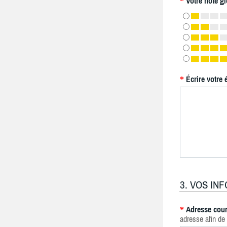
Votre note gl
*
Écrire votre 
*
3. VOS IN
Adresse cour
*
adresse afin de 