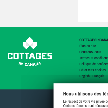
COTTAGESINCAN
Plan du site
Contactez-nous
Termes et condition
Politique de confiden
Gérer mes cookies
English
|
Français
Nous utilisons des t
Le respect de votre vie privée c
Certains témoins sont nécessair