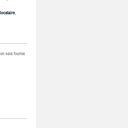
locataire
,
ion sera fournie