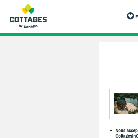
M
Nous accept
CottagesIn