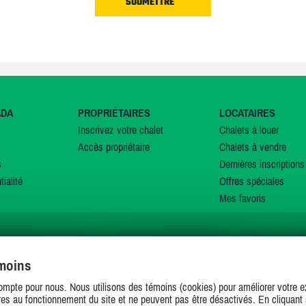
ADA
PROPRIÉTAIRES
LOCATAIRES
Inscrivez votre chalet
Chalets à louer
Accès propriétaire
Chalets à vendre
s
Dernières inscriptions
tialité
Offres spéciales
Mes favoris
émoins
SUIVEZ-NOUS SUR
ompte pour nous. Nous utilisons des témoins (cookies) pour améliorer votre ex
es au fonctionnement du site et ne peuvent pas être désactivés. En cliquant 