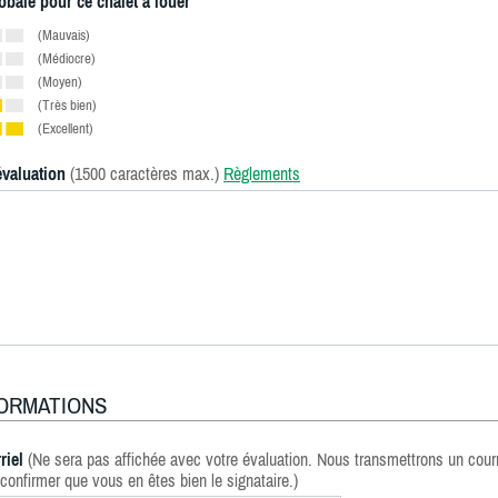
obale pour ce chalet à louer
(Mauvais)
(Médiocre)
(Moyen)
(Très bien)
(Excellent)
évaluation
(1500 caractères max.)
Règlements
FORMATIONS
riel
(Ne sera pas affichée avec votre évaluation. Nous transmettrons un courr
confirmer que vous en êtes bien le signataire.)