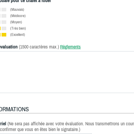
obale pour ce chalet à louer
(Mauvais)
(Médiocre)
(Moyen)
(Très bien)
(Excellent)
évaluation
(1500 caractères max.)
Règlements
FORMATIONS
riel
(Ne sera pas affichée avec votre évaluation. Nous transmettrons un courr
confirmer que vous en êtes bien le signataire.)