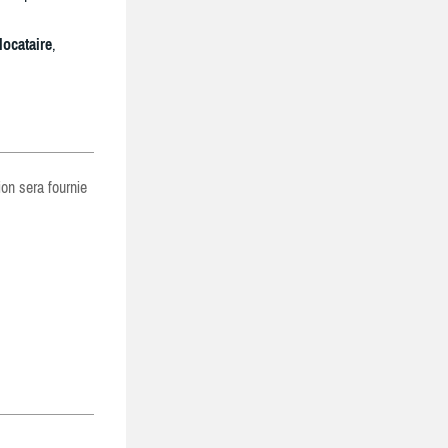
locataire
,
ion sera fournie