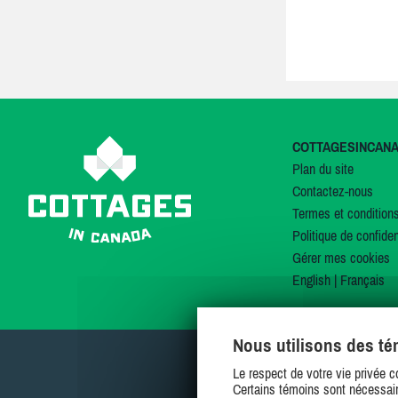
COTTAGESINCAN
Plan du site
Contactez-nous
Termes et condition
Politique de confiden
Gérer mes cookies
English
|
Français
Nous utilisons des t
Le respect de votre vie privée c
Certains témoins sont nécessair