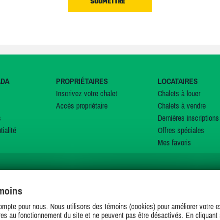
ADA
PROPRIÉTAIRES
LOCATAIRES
Inscrivez votre chalet
Chalets à louer
Accès propriétaire
Chalets à vendre
s
Dernières inscriptions
tialité
Offres spéciales
Mes favoris
émoins
SUIVEZ-NOUS SUR
ompte pour nous. Nous utilisons des témoins (cookies) pour améliorer votre ex
es au fonctionnement du site et ne peuvent pas être désactivés. En cliquant 