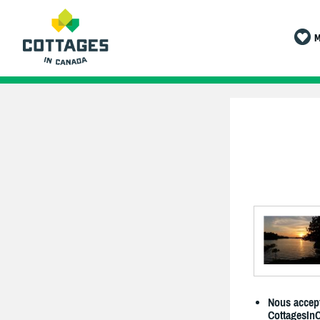
M
Nous accept
CottagesIn