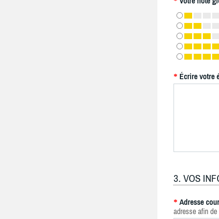
Votre note gl
*
Écrire votre 
*
3. VOS IN
Adresse cour
*
adresse afin de 