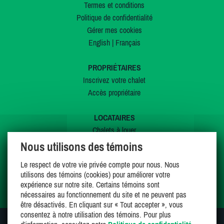
Termes et conditions
Politique de confidentialité
Gérer mes cookies
English
|
Français
PROPRIÉTAIRES
Inscrivez votre chalet
Accès propriétaire
LOCATAIRES
Chalets à louer
Chalets à vendre
Nous utilisons des témoins
Dernières inscriptions
Le respect de votre vie privée compte pour nous. Nous
Offres spéciales
utilisons des témoins (cookies) pour améliorer votre
Mes favoris
expérience sur notre site. Certains témoins sont
nécessaires au fonctionnement du site et ne peuvent pas
être désactivés. En cliquant sur « Tout accepter », vous
consentez à notre utilisation des témoins. Pour plus