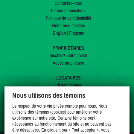
Contactez-nous
Termes et conditions
Politique de confidentialité
Gérer mes cookies
English
|
Français
PROPRIÉTAIRES
Inscrivez votre chalet
Accès propriétaire
LOCATAIRES
Chalets à louer
Chalets à vendre
Nous utilisons des témoins
Dernières inscriptions
Le respect de votre vie privée compte pour nous. Nous
Offres spéciales
utilisons des témoins (cookies) pour améliorer votre
Mes favoris
expérience sur notre site. Certains témoins sont
nécessaires au fonctionnement du site et ne peuvent pas
être désactivés. En cliquant sur « Tout accepter », vous