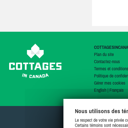
COTTAGESINCAN
Plan du site
Contactez-nous
Termes et condition
Politique de confiden
Gérer mes cookies
English
|
Français
Nous utilisons des t
Le respect de votre vie privée c
Certains témoins sont nécessair