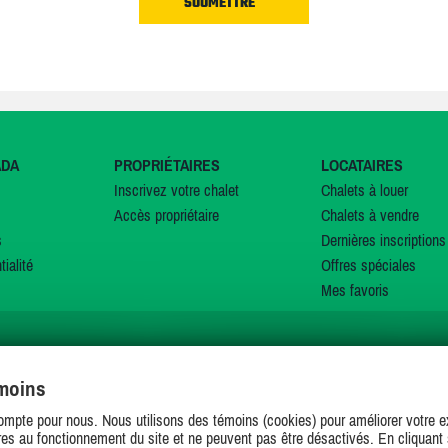
ADA
PROPRIÉTAIRES
LOCATAIRES
Inscrivez votre chalet
Chalets à louer
Accès propriétaire
Chalets à vendre
s
Dernières inscriptions
tialité
Offres spéciales
Mes favoris
émoins
SUIVEZ-NOUS SUR
ompte pour nous. Nous utilisons des témoins (cookies) pour améliorer votre ex
es au fonctionnement du site et ne peuvent pas être désactivés. En cliquant 