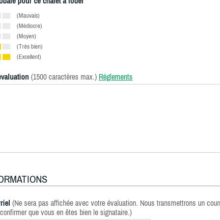
obale pour ce chalet à louer
(Mauvais)
(Médiocre)
(Moyen)
(Très bien)
(Excellent)
évaluation
(1500 caractères max.)
Règlements
FORMATIONS
riel
(Ne sera pas affichée avec votre évaluation. Nous transmettrons un courr
confirmer que vous en êtes bien le signataire.)