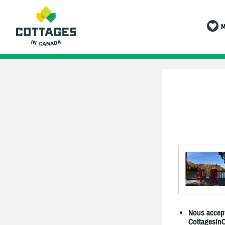
M
Nous accept
CottagesIn