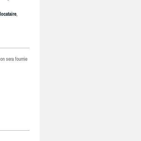
locataire
,
ion sera fournie