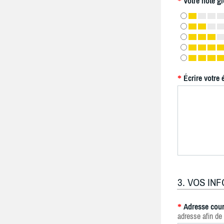
Votre note gl
*
Écrire votre 
*
3. VOS IN
Adresse cour
*
adresse afin de 