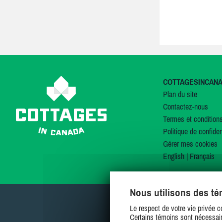
COTTAGESINCAN
Plan du site
Contactez-nous
Termes et condition
Politique de confiden
Gérer mes cookies
English
|
Français
Nous utilisons des t
Le respect de votre vie privée c
Certains témoins sont nécessair