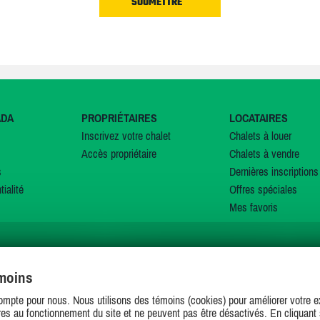
ADA
PROPRIÉTAIRES
LOCATAIRES
Inscrivez votre chalet
Chalets à louer
Accès propriétaire
Chalets à vendre
s
Dernières inscriptions
tialité
Offres spéciales
Mes favoris
émoins
SUIVEZ-NOUS SUR
ompte pour nous. Nous utilisons des témoins (cookies) pour améliorer votre ex
es au fonctionnement du site et ne peuvent pas être désactivés. En cliquant 