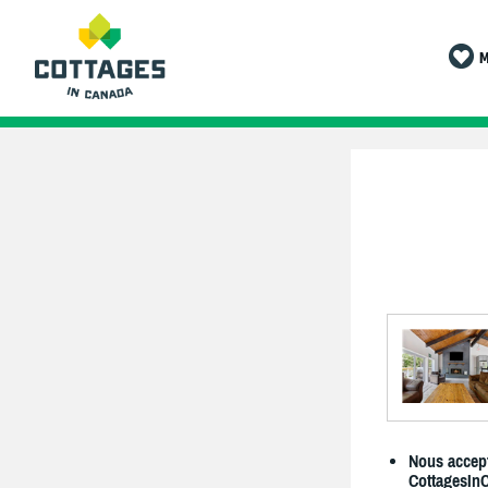
M
Nous accept
CottagesIn