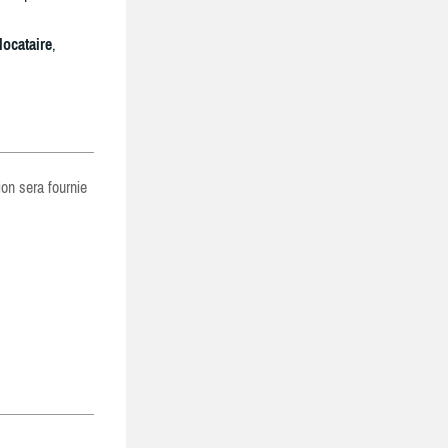
locataire
,
ion sera fournie