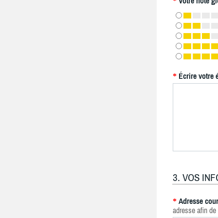
Votre note gl
*
Écrire votre 
*
3. VOS IN
Adresse cour
*
adresse afin de 