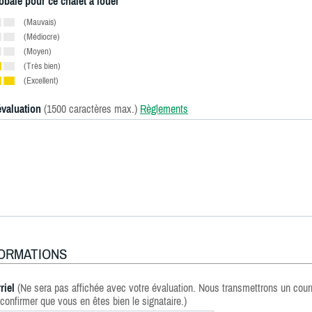
obale pour ce chalet à louer
(Mauvais)
(Médiocre)
(Moyen)
(Très bien)
(Excellent)
évaluation
(1500 caractères max.)
Règlements
FORMATIONS
riel
(Ne sera pas affichée avec votre évaluation. Nous transmettrons un courr
confirmer que vous en êtes bien le signataire.)