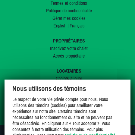
Termes et conditions
Politique de confidentialité
Gérer mes cookies
English
|
Français
PROPRIÉTAIRES
Inscrivez votre chalet
Accès propriétaire
LOCATAIRES
Chalets à louer
Chalets à vendre
Nous utilisons des témoins
Dernières inscriptions
Le respect de votre vie privée compte pour nous. Nous
Offres spéciales
utilisons des témoins (cookies) pour améliorer votre
Mes favoris
expérience sur notre site. Certains témoins sont
nécessaires au fonctionnement du site et ne peuvent pas
être désactivés. En cliquant sur « Tout accepter », vous
consentez à notre utilisation des témoins. Pour plus