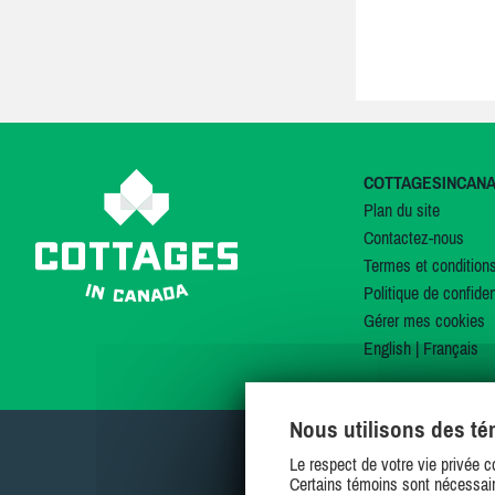
COTTAGESINCAN
Plan du site
Contactez-nous
Termes et condition
Politique de confiden
Gérer mes cookies
English
|
Français
Nous utilisons des t
Le respect de votre vie privée c
Certains témoins sont nécessair