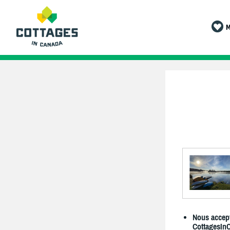
M
Nous accept
CottagesIn