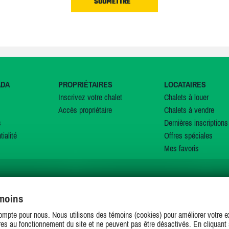
ADA
PROPRIÉTAIRES
LOCATAIRES
Inscrivez votre chalet
Chalets à louer
Accès propriétaire
Chalets à vendre
s
Dernières inscriptions
tialité
Offres spéciales
Mes favoris
émoins
SUIVEZ-NOUS SUR
ompte pour nous. Nous utilisons des témoins (cookies) pour améliorer votre ex
es au fonctionnement du site et ne peuvent pas être désactivés. En cliquant 