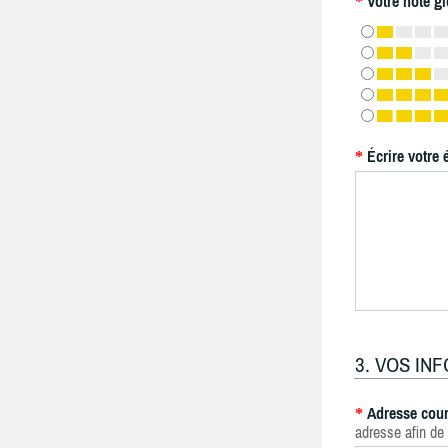
Votre note gl
*
Écrire votre 
*
3. VOS IN
Adresse cour
*
adresse afin de 