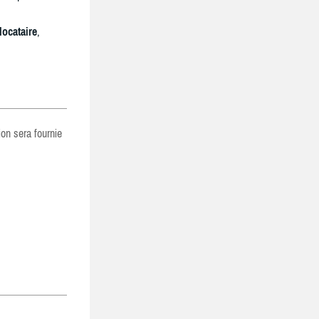
locataire
,
ion sera fournie