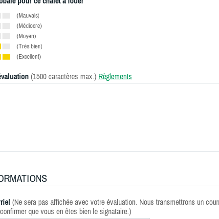
obale pour ce chalet à louer
(Mauvais)
(Médiocre)
(Moyen)
(Très bien)
(Excellent)
évaluation
(1500 caractères max.)
Règlements
FORMATIONS
riel
(Ne sera pas affichée avec votre évaluation. Nous transmettrons un courr
confirmer que vous en êtes bien le signataire.)