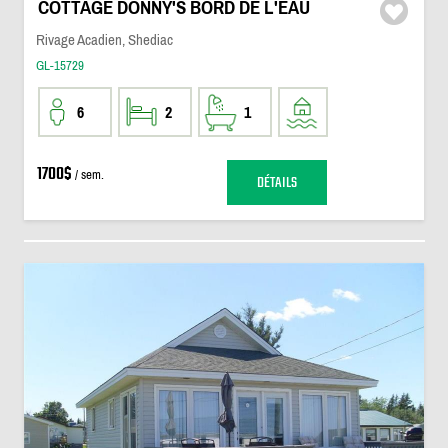
COTTAGE DONNY'S BORD DE L'EAU
Rivage Acadien, Shediac
GL-15729
6
2
1
1700$
/ sem.
DÉTAILS