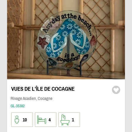
VUES DE L'ÎLE DE COCAGNE
Rivage Acadien, Cocagne
GL-35382
10
4
1