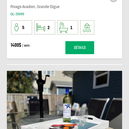
Rivage Acadien, Grande-Digue
GL-35699
5
2
1
1400$
/ sem.
DÉTAILS