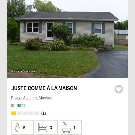
JUSTE COMME À LA MAISON
Rivage Acadien, Shediac
GL-15694
(1)
6
3
1