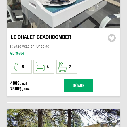
LE CHALET BEACHCOMBER
Rivage Acadien, Shediac
GL-35794
8
4
2
400$
/ nuit
DÉTAILS
2800$
/ sem.