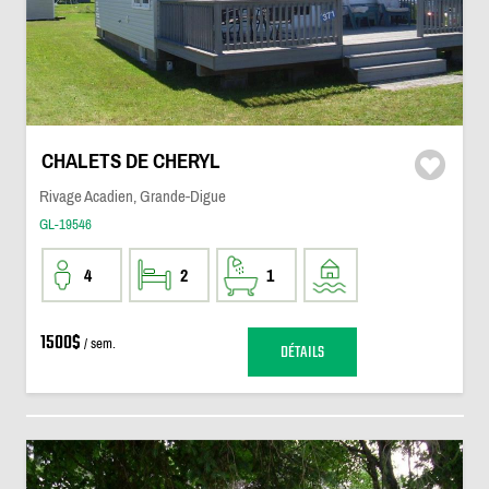
CHALETS DE CHERYL
Rivage Acadien, Grande-Digue
GL-19546
4
2
1
1500$
/ sem.
DÉTAILS