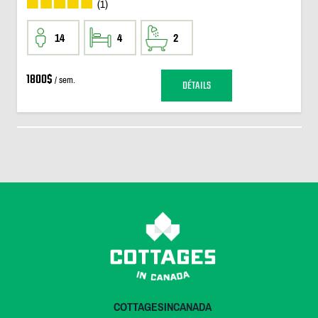
(1)
14
4
2
1800$
/ sem.
DÉTAILS
COTTAGESINCANADA