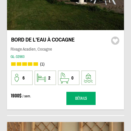
BORD DE L'EAU À COCAGNE
Rivage Acadien, Cocagne
GL-32983
(1)
6
2
0
1900$
/ sem.
DÉTAILS