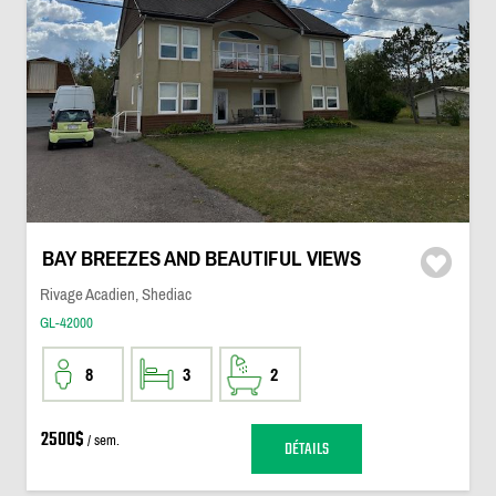
BAY BREEZES AND BEAUTIFUL VIEWS
Rivage Acadien, Shediac
GL-42000
8
3
2
2500$
/ sem.
DÉTAILS