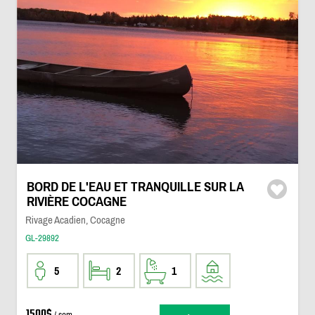
BORD DE L'EAU ET TRANQUILLE SUR LA
RIVIÈRE COCAGNE
Rivage Acadien, Cocagne
GL-29892
5
2
1
1500$
/ sem.