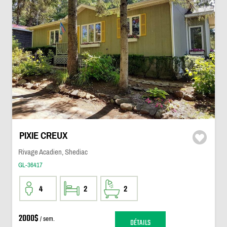
PIXIE CREUX
Rivage Acadien, Shediac
GL-36417
4
2
2
2000$
/ sem.
DÉTAILS