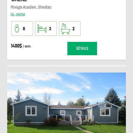
Rivage Acadien, Shediac
GL-26058
8
3
2
1400$
/ sem.
DÉTAILS