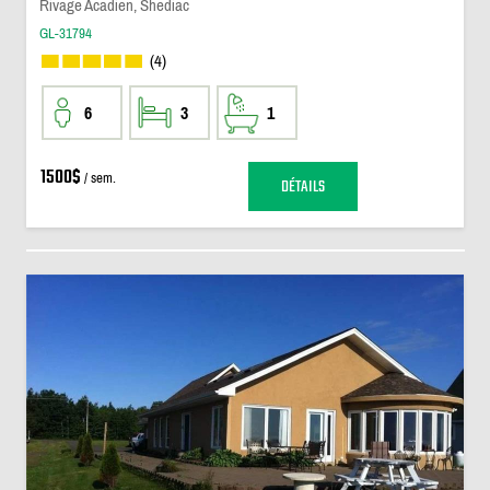
Rivage Acadien, Shediac
GL-31794
(4)
6
3
1
1500$
/ sem.
DÉTAILS