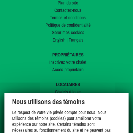
Plan du site
Contactez-nous
Termes et conditions
Politique de confidentialité
Gérer mes cookies
English
|
Français
PROPRIÉTAIRES
Inscrivez votre chalet
Accès propriétaire
LOCATAIRES
Chalets à louer
Chalets à vendre
Nous utilisons des témoins
Dernières inscriptions
Le respect de votre vie privée compte pour nous. Nous
Offres spéciales
utilisons des témoins (cookies) pour améliorer votre
Mes favoris
expérience sur notre site. Certains témoins sont
nécessaires au fonctionnement du site et ne peuvent pas