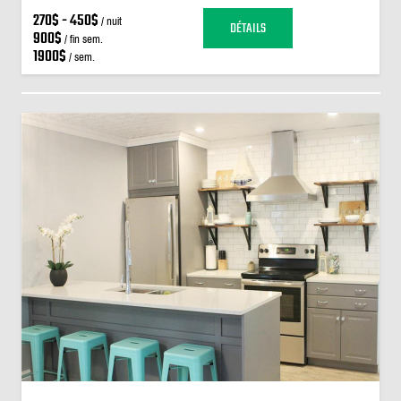
270$ - 450$
/ nuit
DÉTAILS
900$
/ fin sem.
1900$
/ sem.