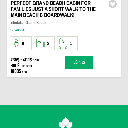
PERFECT GRAND BEACH CABIN FOR
FAMILIES JUST A SHORT WALK TO THE
MAIN BEACH & BOARDWALK!
Interlake, Grand Beach
GL-40828
8
2
1
265$ - 400$
/ nuit
DÉTAILS
800$
/ fin sem.
1600$
/ sem.