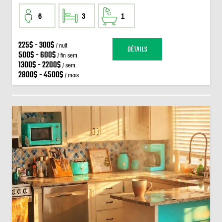
6
3
1
225$ - 300$
/ nuit
DÉTAILS
500$ - 600$
/ fin sem.
1300$ - 2200$
/ sem.
2800$ - 4500$
/ mois