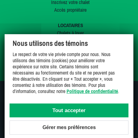
Inscrivez votre chalet
Accès propriétaire
LOCATAIRES
Chalets à louer
Chalets à vendre
Nous utilisons des témoins
Dernières inscriptions
Le respect de votre vie privée compte pour nous. Nous
Offres spéciales
utilisons des témoins (cookies) pour améliorer votre
Mes favoris
expérience sur notre site. Certains témoins sont
nécessaires au fonctionnement du site et ne peuvent pas
être désactivés. En cliquant sur « Tout accepter », vous
consentez à notre utilisation des témoins. Pour plus
d’information, consultez notre
Politique de confidentialité
.
SUIVEZ-NOUS SUR
Tout accepter
Gérer mes préférences
Une entreprise 100% canadienne et fière de l'être