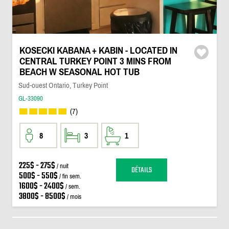
KOSECKI KABANA + KABIN - LOCATED IN
CENTRAL TURKEY POINT 3 MINS FROM
BEACH W SEASONAL HOT TUB
Sud-ouest Ontario, Turkey Point
GL-33090
(7)
8
3
1
225$ - 275$
/ nuit
DÉTAILS
500$ - 550$
/ fin sem.
1600$ - 2400$
/ sem.
3800$ - 8500$
/ mois